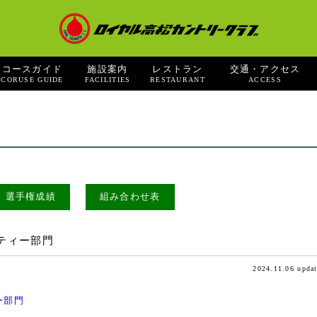
コースガイド
施設案内
レストラン
交通・アクセス
CORUSE GUIDE
FACILITIES
RESTAURANT
ACCESS
選手権成績
組み合わせ表
ティー部門
2024.11.06 upda
ー部門