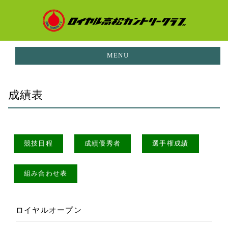
MENU
お知らせ
成績表
NEWS
イベント
EVENTS
ご利用料金
競技日程
成績優秀者
選手権成績
PRICE
コースガイド
組み合わせ表
CORUSE GUIDE
施設案内
FACILITIES
ロイヤルオープン
レストラン
RESTAURANT