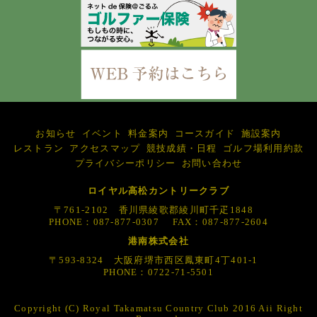
お知らせ
イベント
料金案内
コースガイド
施設案内
レストラン
アクセスマップ
競技成績・日程
ゴルフ場利用約款
プライバシーポリシー
お問い合わせ
ロイヤル高松カントリークラブ
〒761-2102 香川県綾歌郡綾川町千疋1848
PHONE：087-877-0307 FAX：087-877-2604
港南株式会社
〒593-8324 大阪府堺市西区鳳東町4丁401-1
PHONE：0722-71-5501
Copyright (C) Royal Takamatsu Country Club 2016 Aii Right