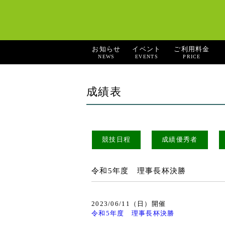
お知らせ
イベント
ご利用料金
NEWS
EVENTS
PRICE
成績表
競技日程
成績優秀者
令和5年度 理事長杯決勝
2023/06/11（日）開催
令和5年度 理事長杯決勝