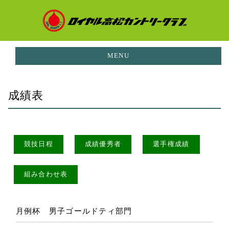
MENU
お知らせ
成績表
NEWS
イベント
EVENTS
ご利用料金
競技日程
成績優秀者
選手権成績
PRICE
コースガイド
組み合わせ表
CORUSE GUIDE
施設案内
FACILITIES
月例杯 男子ゴールドティ部門
レストラン
RESTAURANT