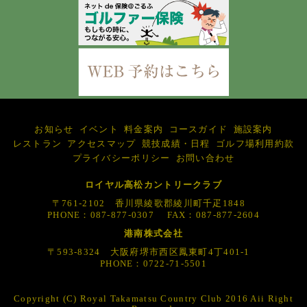
お知らせ
イベント
料金案内
コースガイド
施設案内
レストラン
アクセスマップ
競技成績・日程
ゴルフ場利用約款
プライバシーポリシー
お問い合わせ
ロイヤル高松カントリークラブ
〒761-2102 香川県綾歌郡綾川町千疋1848
PHONE：087-877-0307 FAX：087-877-2604
港南株式会社
〒593-8324 大阪府堺市西区鳳東町4丁401-1
PHONE：0722-71-5501
Copyright (C) Royal Takamatsu Country Club 2016 Aii Right