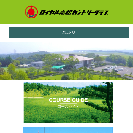
MENU
お知らせ
NEWS
イベント
EVENTS
ご利用料金
PRICE
コースガイド
CORUSE GUIDE
施設案内
FACILITIES
レストラン
RESTAURANT