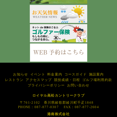
お知らせ
イベント
料金案内
コースガイド
施設案内
レストラン
アクセスマップ
競技成績・日程
ゴルフ場利用約款
プライバシーポリシー
お問い合わせ
ロイヤル高松カントリークラブ
〒761-2102 香川県綾歌郡綾川町千疋1848
PHONE：087-877-0307 FAX：087-877-2604
港南株式会社