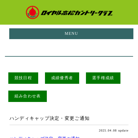
MENU
お知らせ
NEWS
イベント
EVENTS
競技日程
成績優秀者
選手権成績
ご利用料金
PRICE
組み合わせ表
コースガイド
CORUSE GUIDE
施設案内
ハンディキャップ決定・変更ご通知
FACILITIES
2025.04.08 update
レストラン
RESTAURANT