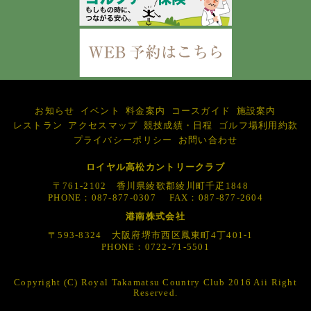
お知らせ
イベント
料金案内
コースガイド
施設案内
レストラン
アクセスマップ
競技成績・日程
ゴルフ場利用約款
プライバシーポリシー
お問い合わせ
ロイヤル高松カントリークラブ
〒761-2102 香川県綾歌郡綾川町千疋1848
PHONE：087-877-0307 FAX：087-877-2604
港南株式会社
〒593-8324 大阪府堺市西区鳳東町4丁401-1
PHONE：0722-71-5501
Copyright (C) Royal Takamatsu Country Club 2016 Aii Right
Reserved.