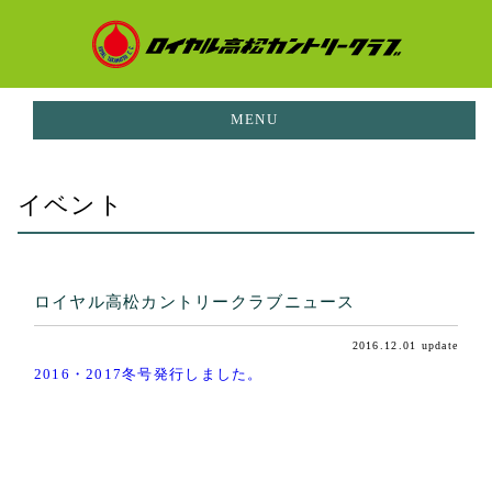
MENU
お知らせ
イベント
NEWS
イベント
EVENTS
ロイヤル高松カントリークラブニュース
ご利用料金
PRICE
2016.12.01 update
コースガイド
2016・2017冬号発行しました。
CORUSE GUIDE
施設案内
FACILITIES
レストラン
RESTAURANT