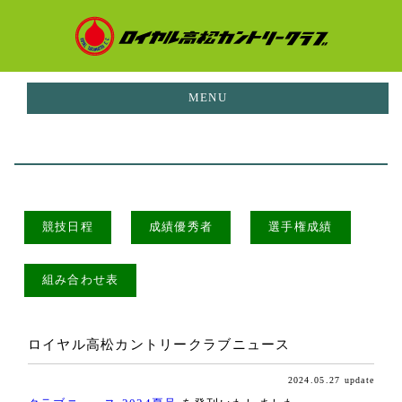
MENU
お知らせ
NEWS
イベント
EVENTS
競技日程
成績優秀者
選手権成績
ご利用料金
PRICE
組み合わせ表
コースガイド
CORUSE GUIDE
施設案内
ロイヤル高松カントリークラブニュース
FACILITIES
2024.05.27 update
レストラン
RESTAURANT