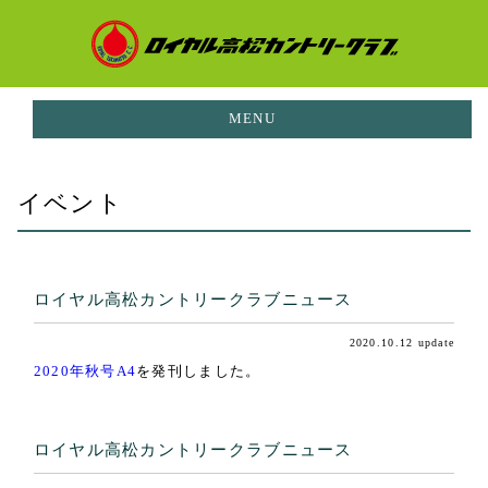
MENU
お知らせ
イベント
NEWS
イベント
EVENTS
ロイヤル高松カントリークラブニュース
ご利用料金
PRICE
2020.10.12 update
コースガイド
2020年秋号A4
を発刊しました。
CORUSE GUIDE
施設案内
FACILITIES
ロイヤル高松カントリークラブニュース
レストラン
RESTAURANT