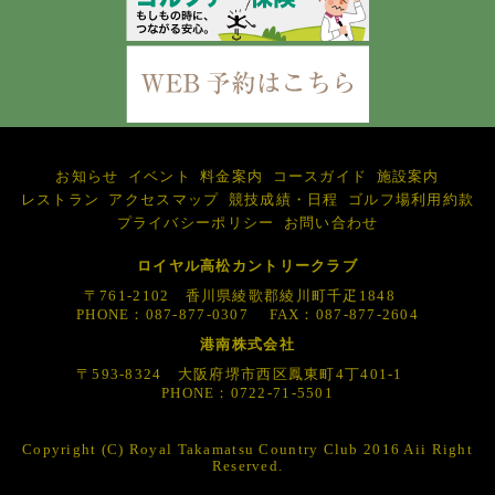
お知らせ
イベント
料金案内
コースガイド
施設案内
レストラン
アクセスマップ
競技成績・日程
ゴルフ場利用約款
プライバシーポリシー
お問い合わせ
ロイヤル高松カントリークラブ
〒761-2102 香川県綾歌郡綾川町千疋1848
PHONE：087-877-0307 FAX：087-877-2604
港南株式会社
〒593-8324 大阪府堺市西区鳳東町4丁401-1
PHONE：0722-71-5501
Copyright (C) Royal Takamatsu Country Club 2016 Aii Right
Reserved.