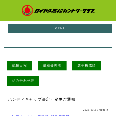
MENU
お知らせ
NEWS
イベント
EVENTS
競技日程
成績優秀者
選手権成績
ご利用料金
PRICE
組み合わせ表
コースガイド
CORUSE GUIDE
施設案内
ハンディキャップ決定・変更ご通知
FACILITIES
2025.03.11 update
レストラン
RESTAURANT