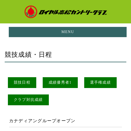
MENU
お知らせ
競技成績・日程
NEWS
イベント
EVENTS
ご利用料金
競技日程
成績優秀者1
選手権成績
PRICE
コースガイド
クラブ対抗成績
CORUSE GUIDE
施設案内
FACILITIES
カナディアングループオープン
レストラン
RESTAURANT