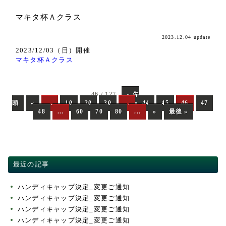
マキタ杯Ａクラス
2023.12.04 update
2023/12/03（日）開催
マキタ杯Ａクラス
46 / 127
« 先
頭
«
...
10
20
30
...
44
45
46
47
48
...
60
70
80
...
»
最後 »
最近の記事
ハンディキャップ決定_変更ご通知
ハンディキャップ決定_変更ご通知
ハンディキャップ決定_変更ご通知
ハンディキャップ決定_変更ご通知