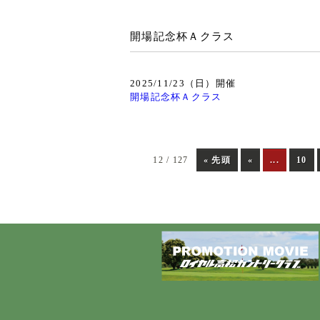
開場記念杯Ａクラス
2025/11/23（日）開催
開場記念杯Ａクラス
12 / 127
« 先頭
«
...
10