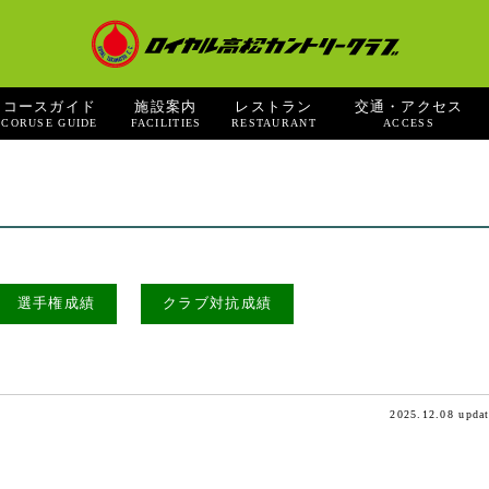
コースガイド
施設案内
レストラン
交通・アクセス
CORUSE GUIDE
FACILITIES
RESTAURANT
ACCESS
選手権成績
クラブ対抗成績
2025.12.08 upda